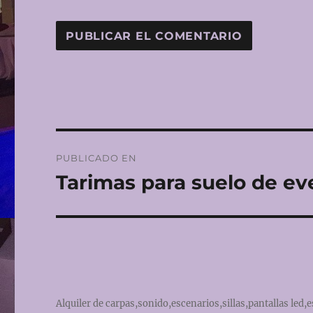
Navegación
PUBLICADO EN
de
Tarimas para suelo de ev
entradas
Alquiler de carpas,sonido,escenarios,sillas,pantallas led,e