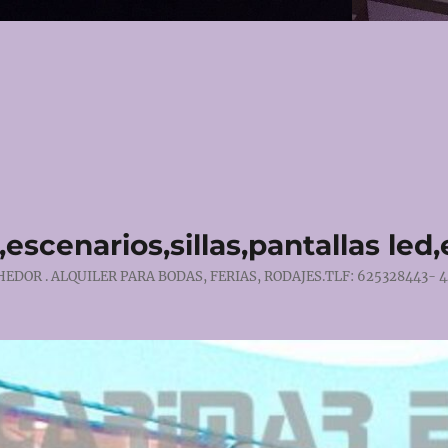
escenarios,sillas,pantallas led
DOR . ALQUILER PARA BODAS, FERIAS, RODAJES.TLF: 625328443- 4