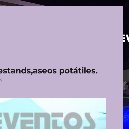
,estands,aseos potátiles.
4