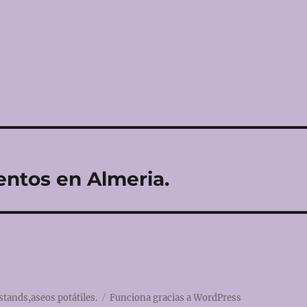
entos en Almeria.
stands,aseos potátiles.
Funciona gracias a WordPress