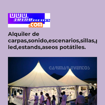
Alquiler de
carpas,sonido,escenarios,sillas,pan
led,estands,aseos potátiles.