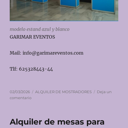
modelo estand azul y blanco
GARIMAR EVENTOS
Mail: info@garimareventos.com
Tlf: 625328443-44
Publicado
Categorías
02/03/2026
ALQUILER DE MOSTRADORES
Deja un
el
en
comentario
Alquiler
de
mostradores
Alquiler de mesas para
para
eventos