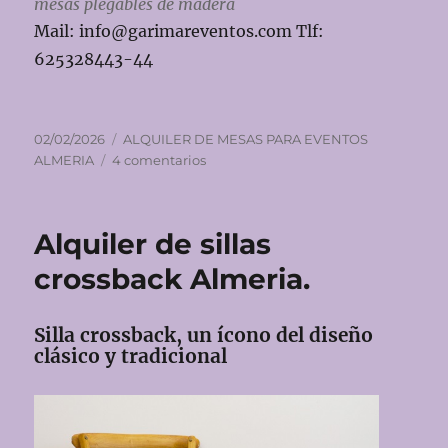
mesas plegables de madera
Mail: info@garimareventos.com Tlf:
625328443-44
Publicado
Categorías
02/02/2026
ALQUILER DE MESAS PARA EVENTOS
el
en
ALMERIA
4 comentarios
Alquiler
de
mesas
Alquiler de sillas
para
eventos
crossback Almeria.
en
Almería.
Silla crossback, un ícono del diseño
clásico y tradicional