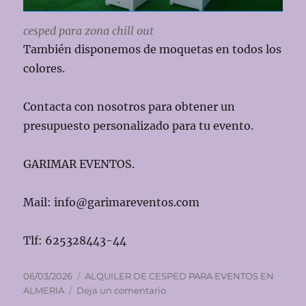
cesped para zona chill out
También disponemos de moquetas en todos los
colores.
Contacta con nosotros para obtener un
presupuesto personalizado para tu evento.
GARIMAR EVENTOS.
Mail: info@garimareventos.com
Tlf: 625328443-44
Publicado
Categorías
06/03/2026
ALQUILER DE CESPED PARA EVENTOS EN
el
en
ALMERIA
Deja un comentario
Alquiler