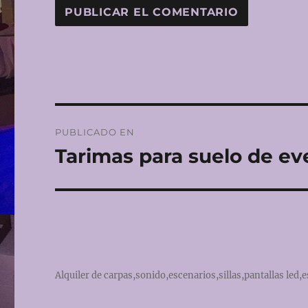
Navegación
PUBLICADO EN
de
Tarimas para suelo de ev
entradas
Alquiler de carpas,sonido,escenarios,sillas,pantallas led,e