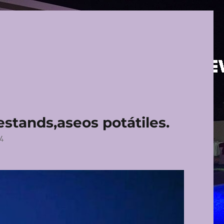
,estands,aseos potátiles.
4