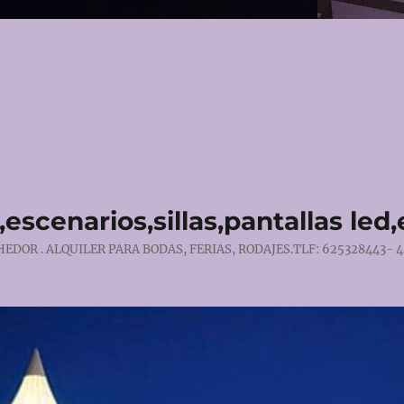
escenarios,sillas,pantallas led
DOR . ALQUILER PARA BODAS, FERIAS, RODAJES.TLF: 625328443- 4