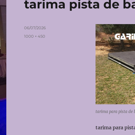
tarima pista de ba
Publicado
06/07/2026
el
Tamaño
1000 × 450
completo
tarima para pista de 
tarima para pista