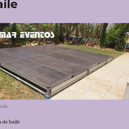
ile
baile
 de baile