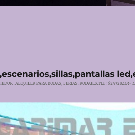
escenarios,sillas,pantallas led
DOR . ALQUILER PARA BODAS, FERIAS, RODAJES.TLF: 625328443- 4