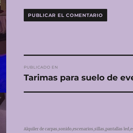
Navegación
PUBLICADO EN
de
Tarimas para suelo de ev
entradas
Alquiler de carpas,sonido,escenarios,sillas,pantallas led,e