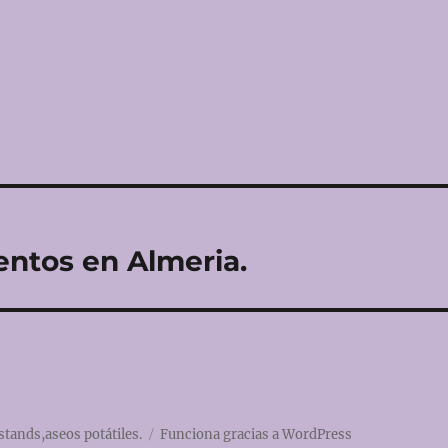
entos en Almeria.
stands,aseos potátiles.
Funciona gracias a WordPress