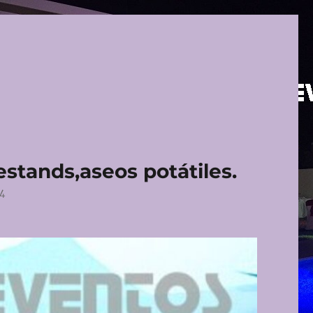
,estands,aseos potátiles.
4