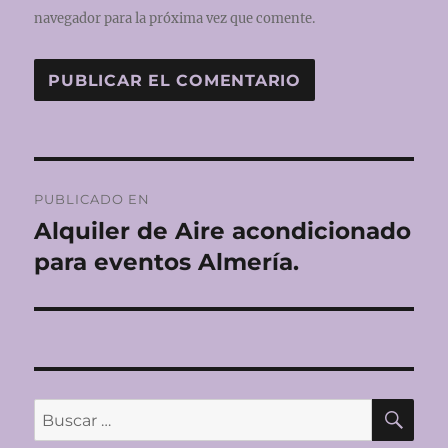
navegador para la próxima vez que comente.
Navegación
PUBLICADO EN
de
Alquiler de Aire acondicionado
para eventos Almería.
entradas
BU
Buscar
por: