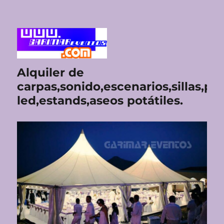
Alquiler de
carpas,sonido,escenarios,sillas,pan
led,estands,aseos potátiles.