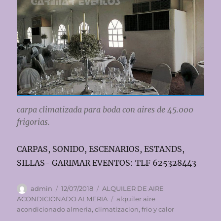
carpa climatizada para boda con aires de 45.000
frigorias.
CARPAS, SONIDO, ESCENARIOS, ESTANDS,
SILLAS- GARIMAR EVENTOS: TLF 625328443
Autor
Publicado
Categorías
admin
12/07/2018
ALQUILER DE AIRE
el
Etiquetas
ACONDICIONADO ALMERIA
alquiler aire
acondicionado almeria
,
climatizacion
,
frio y calor