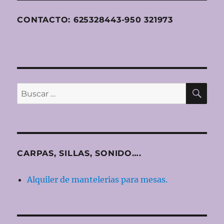
CONTACTO: 625328443-950 321973
BU
Buscar
por:
CARPAS, SILLAS, SONIDO….
Alquiler de mantelerias para mesas.