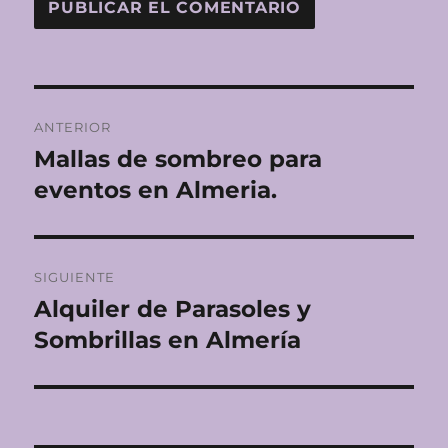
Navegación
ANTERIOR
de
Mallas de sombreo para
Entrada
anterior:
eventos en Almeria.
entradas
SIGUIENTE
Alquiler de Parasoles y
Entrada
siguiente:
Sombrillas en Almería