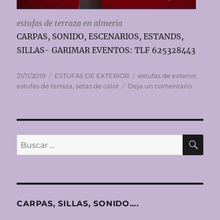
estufas de terraza en almeria
CARPAS, SONIDO, ESCENARIOS, ESTANDS,
SILLAS- GARIMAR EVENTOS: TLF 625328443
Publicado
Categorías
Etiquetas
21/11/2019
ESTUFAS DE EXTERIOR
estufas de exterior
,
el
en
estufas de terraza
,
setas de calor
Deja un comentario
Alquiler
de
estufas
de
gas
BU
Buscar
para
por:
exterior
en
Almería
CARPAS, SILLAS, SONIDO….