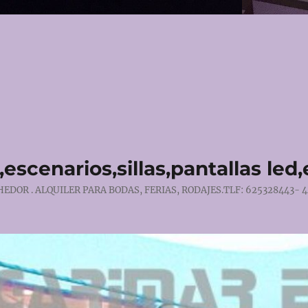
escenarios,sillas,pantallas led
DOR . ALQUILER PARA BODAS, FERIAS, RODAJES.TLF: 625328443- 4