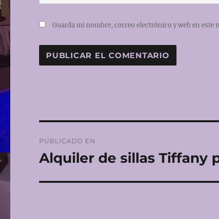
Guarda mi nombre, correo electrónico y web en este 
Navegación
PUBLICADO EN
de
Alquiler de sillas Tiffany
entradas