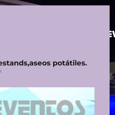
,estands,aseos potátiles.
4