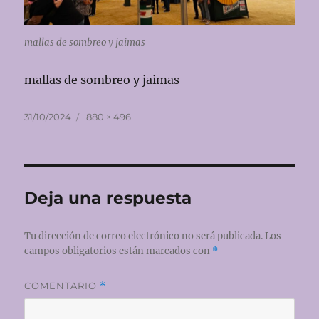
mallas de sombreo y jaimas
mallas de sombreo y jaimas
Publicado
Tamaño
31/10/2024
880 × 496
el
completo
Deja una respuesta
Tu dirección de correo electrónico no será publicada.
Los
campos obligatorios están marcados con
*
COMENTARIO
*