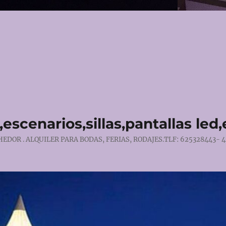
escenarios,sillas,pantallas led
DOR . ALQUILER PARA BODAS, FERIAS, RODAJES.TLF: 625328443- 4