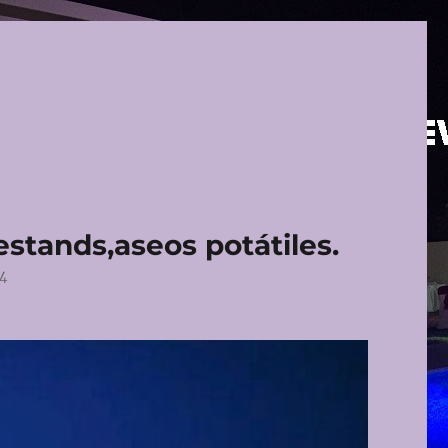
,estands,aseos potátiles.
4