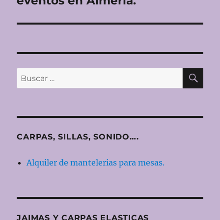
eventos en Almería.
entradas
BU
Buscar
por:
CARPAS, SILLAS, SONIDO….
Alquiler de mantelerias para mesas.
JAIMAS Y CARPAS ELASTICAS