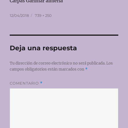
Carpas Garimar almeria
Publicado
Tamaño
12/04/2018
739 × 250
el
completo
Deja una respuesta
Tu dirección de correo electrónico no será publicada.
Los
campos obligatorios están marcados con
*
COMENTARIO
*