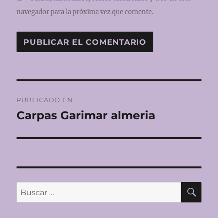
navegador para la próxima vez que comente.
Navegación
PUBLICADO EN
de
Carpas Garimar almeria
entradas
BU
Buscar
por: