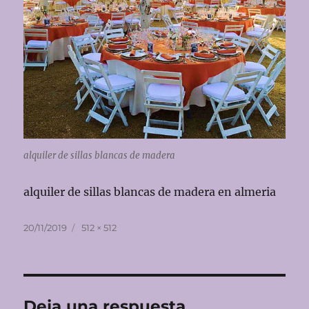
alquiler de sillas blancas de madera
alquiler de sillas blancas de madera en almeria
Publicado
Tamaño
20/11/2019
512 × 512
el
completo
Deja una respuesta