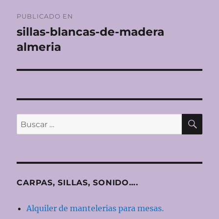
Navegación
PUBLICADO EN
de
sillas-blancas-de-madera
almeria
entradas
BU
Buscar
por:
CARPAS, SILLAS, SONIDO….
Alquiler de mantelerias para mesas.